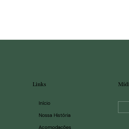
Links
Mídi
Início
Nossa História
Acomodações