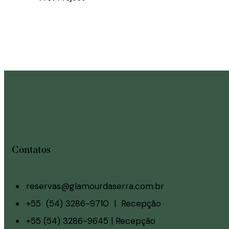
Contatos
reservas@glamourdaserra.com.br
+55 (54) 3286-9710 | Recepção
+55 (54) 3286-9645 | Recepção