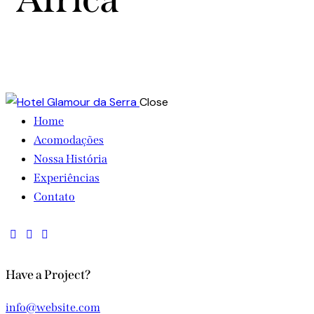
Close
Home
Acomodações
Nossa História
Experiências
Contato
Have a Project?
info@website.com