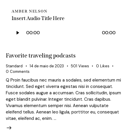
AMBER NELSON
Insert Audio Title Here
Tocador
00:00
00:00
de
áudio
Favorite traveling podcasts
Standard
14 de maio de 2023
501
Views
0
Likes
0
Comments
Q Proin faucibus nec mauris a sodales, sed elementum mi
tincidunt. Sed eget viverra egestas nisi in consequat.
Fusce sodales augue a accumsan. Cras sollicitudin, ipsum
eget blandit pulvinar. Integer tincidunt. Cras dapibus.
Vivamus elementum semper nisi. Aenean vulputate
eleifend tellus. Aenean leo ligula, porttitor eu, consequat
vitae, eleifend ac, enim. …