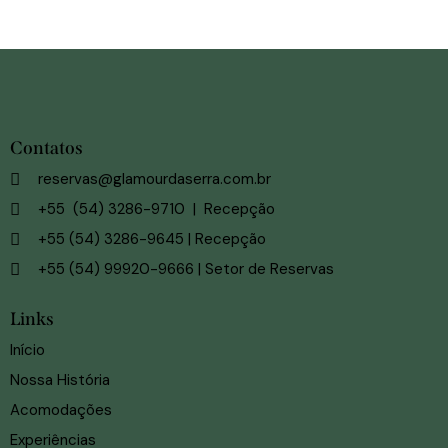
Contatos
reservas@glamourdaserra.com.br
+55 (54) 3286-9710 | Recepção
+55 (54) 3286-9645 | Recepção
+55 (54) 99920-9666 | Setor de Reservas
Links
Início
Nossa História
Acomodações
Experiências