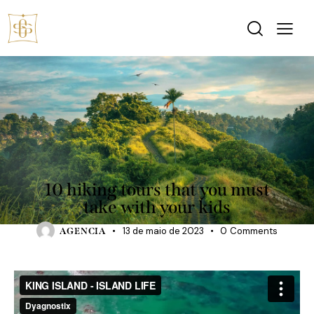
TRAVELING
10 hiking tours that you must
take with your kids
13 de maio de 2023
0
Comments
AGENCIA